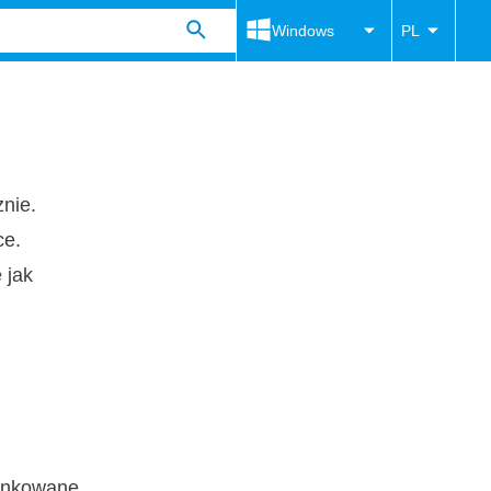
Windows
PL
nie.
ce.
 jak
unkowane,