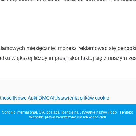
 reklamowych miesięcznie, możesz reklamować się bezpoś
dku większej liczby impresji skontaktuj się z naszym z
tności
Nowe Apki
DMCA
Ustawienia plików cookie
Softonic International, S.A. posiada licencję na używanie nazwy i logo Filehippo.
Wszelkie prawa zastrzeżone dla ich właścicieli.