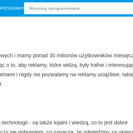
 PROGRAMY
owych i mamy ponad 30 milionów użytkowników miesięcz
 to, aby reklamy, które widzą, były trafne i interesują
lamami i nigdy nie pozwalamy na reklamy uciążliwe, takie
r.
echnologii - są także lojalni i wiedzą, co to jest dobre
czy się pobraniem, co oznacza, że odwiedziny są ukier