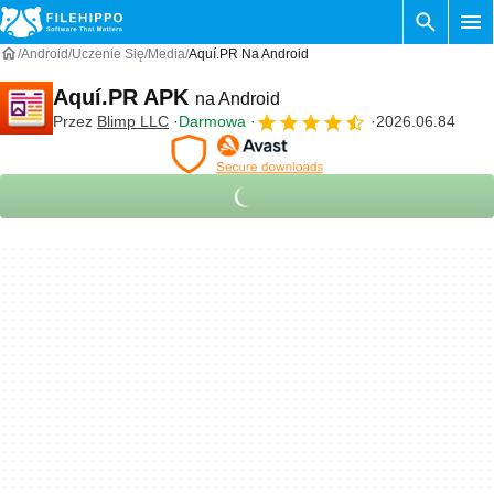
Android
Uczenie Się
Media
Aquí.PR Na Android
Aquí.PR APK
na Android
Przez
Blimp LLC
Darmowa
2026.06.84