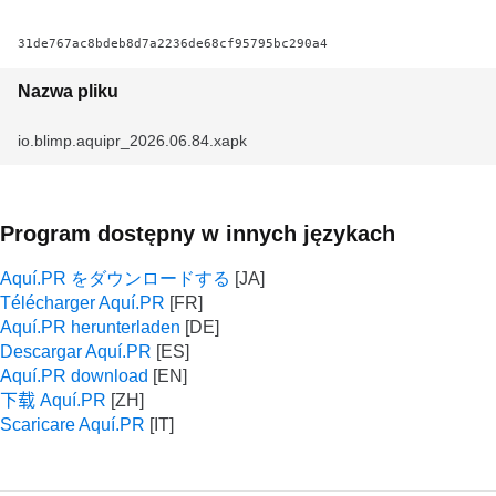
31de767ac8bdeb8d7a2236de68cf95795bc290a4
Nazwa pliku
io.blimp.aquipr_2026.06.84.xapk
Program dostępny w innych językach
Aquí.PR をダウンロードする
Télécharger Aquí.PR
Aquí.PR herunterladen
Descargar Aquí.PR
Aquí.PR download
下载 Aquí.PR
Scaricare Aquí.PR