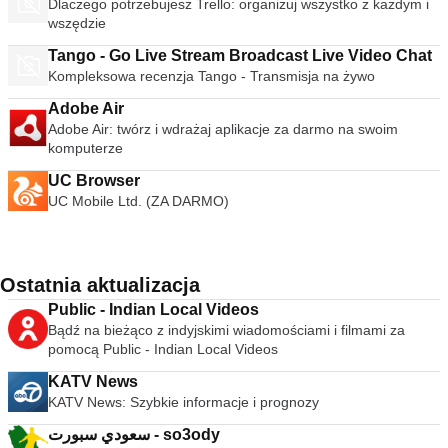
Dlaczego potrzebujesz Trello: organizuj wszystko z każdym i
wszędzie
Tango - Go Live Stream Broadcast Live Video Chat
Kompleksowa recenzja Tango - Transmisja na żywo
Adobe Air
Adobe Air: twórz i wdrażaj aplikacje za darmo na swoim
komputerze
UC Browser
UC Mobile Ltd. (ZA DARMO)
Ostatnia aktualizacja
Public - Indian Local Videos
Bądź na bieżąco z indyjskimi wiadomościami i filmami za
pomocą Public - Indian Local Videos
KATV News
KATV News: Szybkie informacje i prognozy
سعودي سبورت - so3ody