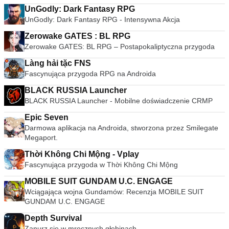
UnGodly: Dark Fantasy RPG
UnGodly: Dark Fantasy RPG - Intensywna Akcja
Zerowake GATES : BL RPG
Zerowake GATES: BL RPG – Postapokaliptyczna przygoda
Làng hải tặc FNS
Fascynująca przygoda RPG na Androida
BLACK RUSSIA Launcher
BLACK RUSSIA Launcher - Mobilne doświadczenie CRMP
Epic Seven
Darmowa aplikacja na Androida, stworzona przez Smilegate
Megaport.
Thời Không Chi Mộng - Vplay
Fascynująca przygoda w Thời Không Chi Mộng
MOBILE SUIT GUNDAM U.C. ENGAGE
Wciągająca wojna Gundamów: Recenzja MOBILE SUIT
GUNDAM U.C. ENGAGE
Depth Survival
Zanurz się w mrocznych głębinach