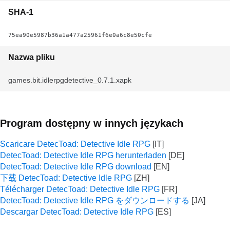
SHA-1
75ea90e5987b36a1a477a25961f6e0a6c8e50cfe
Nazwa pliku
games.bit.idlerpgdetective_0.7.1.xapk
Program dostępny w innych językach
Scaricare DetecToad: Detective Idle RPG
DetecToad: Detective Idle RPG herunterladen
DetecToad: Detective Idle RPG download
下载 DetecToad: Detective Idle RPG
Télécharger DetecToad: Detective Idle RPG
DetecToad: Detective Idle RPG をダウンロードする
Descargar DetecToad: Detective Idle RPG