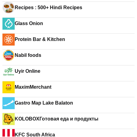
Recipes : 500+ Hindi Recipes
Glass Onion
Protein Bar & Kitchen
Nabil foods
Uyir Online
MaximMerchant
Gastro Map Lake Balaton
KOLOBOXГотовая еда и продукты
KFC South Africa