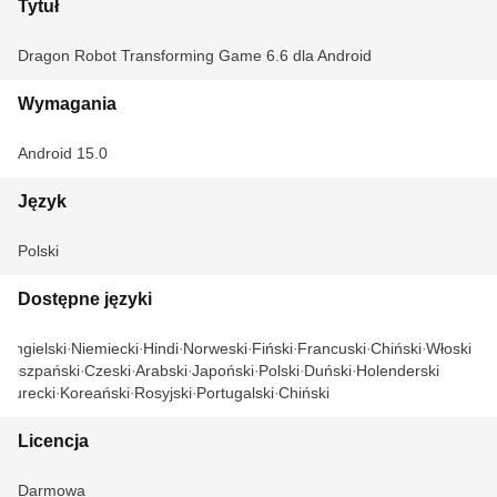
Tytuł
Dragon Robot Transforming Game 6.6 dla Android
Wymagania
Android 15.0
Język
Polski
Dostępne języki
Angielski
Niemiecki
Hindi
Norweski
Fiński
Francuski
Chiński
Włoski
Hiszpański
Czeski
Arabski
Japoński
Polski
Duński
Holenderski
Turecki
Koreański
Rosyjski
Portugalski
Chiński
Licencja
Darmowa