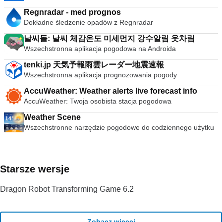
Regnradar - med prognos
Dokładne śledzenie opadów z Regnradar
날씨돌: 날씨 체감온도 미세먼지 강수알림 옷차림
Wszechstronna aplikacja pogodowa na Androida
tenki.jp 天気予報雨雲レーダー地震速報
Wszechstronna aplikacja prognozowania pogody
AccuWeather: Weather alerts live forecast info
AccuWeather: Twoja osobista stacja pogodowa
Weather Scene
Wszechstronne narzędzie pogodowe do codziennego użytku
Starsze wersje
Dragon Robot Transforming Game 6.2
Zobacz więcej