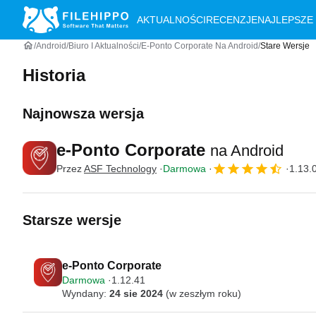
AKTUALNOŚCI
RECENZJE
NAJLEPSZE
Android
Biuro I Aktualności
E-Ponto Corporate Na Android
Stare Wersje
Historia
Najnowsza wersja
e-Ponto Corporate
na Android
Przez
ASF Technology
Darmowa
1.13.
Starsze wersje
e-Ponto Corporate
Darmowa
1.12.41
Wyndany:
24 sie 2024
(w zeszłym roku)