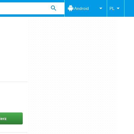
Android
PL
erz