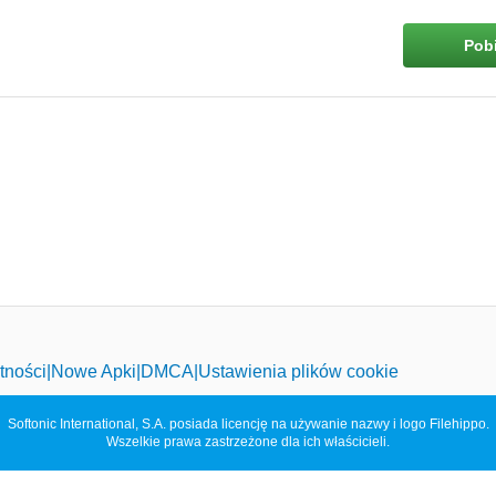
Pobi
tności
Nowe Apki
DMCA
Ustawienia plików cookie
Softonic International, S.A. posiada licencję na używanie nazwy i logo Filehippo.
Wszelkie prawa zastrzeżone dla ich właścicieli.