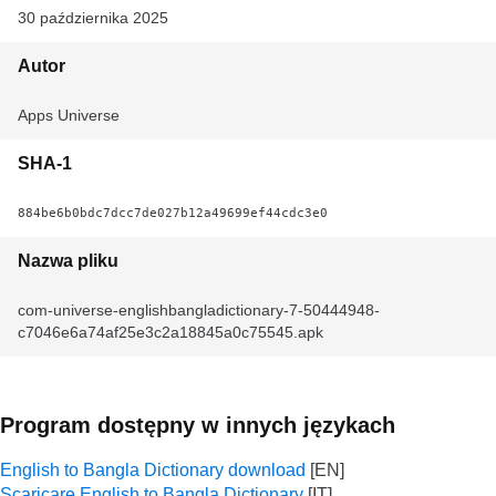
30 października 2025
Autor
Apps Universe
SHA-1
884be6b0bdc7dcc7de027b12a49699ef44cdc3e0
Nazwa pliku
com-universe-englishbangladictionary-7-50444948-
c7046e6a74af25e3c2a18845a0c75545.apk
Program dostępny w innych językach
English to Bangla Dictionary download
Scaricare English to Bangla Dictionary