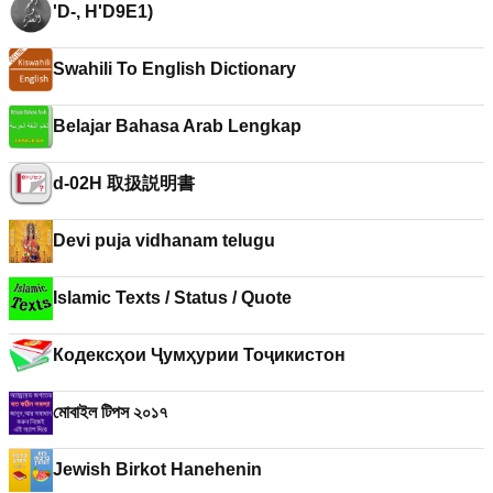
'D-, H'D9E1)
Swahili To English Dictionary
Belajar Bahasa Arab Lengkap
d-02H 取扱説明書
Devi puja vidhanam telugu
Islamic Texts / Status / Quote
Кодексҳои Ҷумҳурии Тоҷикистон
মোবাইল টিপস ২০১৭
Jewish Birkot Hanehenin