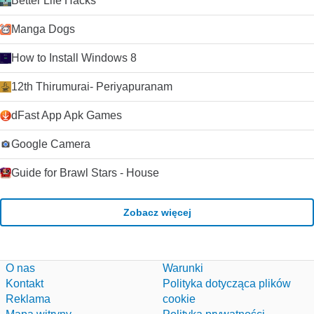
Better Life Hacks
Manga Dogs
How to Install Windows 8
12th Thirumurai- Periyapuranam
dFast App Apk Games
Google Camera
Guide for Brawl Stars - House
Zobacz więcej
O nas
Warunki
Kontakt
Polityka dotycząca plików
Reklama
cookie