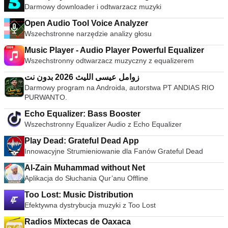
Darmowy downloader i odtwarzacz muzyki
Open Audio Tool Voice Analyzer
Wszechstronne narzędzie analizy głosu
Music Player - Audio Player Powerful Equalizer
Wszechstronny odtwarzacz muzyczny z equalizerem
زوامل عيسى الليث 2026 بدون نت
Darmowy program na Androida, autorstwa PT ANDIAS RIO
PURWANTO.
Echo Equalizer: Bass Booster
Wszechstronny Equalizer Audio z Echo Equalizer
Play Dead: Grateful Dead App
Innowacyjne Strumieniowanie dla Fanów Grateful Dead
Al-Zain Muhammad without Net
Aplikacja do Słuchania Qur’anu Offline
Too Lost: Music Distribution
Efektywna dystrybucja muzyki z Too Lost
Radios Mixtecas de Oaxaca