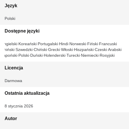
Język
Polski
Dostępne języki
Angielski
Koreański
Portugalski
Hindi
Norweski
Fiński
Francuski
Chiński
Szwedzki
Chiński
Grecki
Włoski
Hiszpański
Czeski
Arabski
Japoński
Polski
Duński
Holenderski
Turecki
Niemiecki
Rosyjski
Licencja
Darmowa
Ostatnia aktualizacja
8 stycznia 2026
Autor