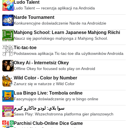
Ludo Talent
Ludo Talent — recenzja aplikacji na Androida
Narde Tournament
Konkurencyjne doświadczenie Narde na Androidzie
Mahjong School: Learn Japanese Mahjong Riichi
Naucz się japońskiego mahjonga z Mahjong School.
Tic-tac-toe
Podstawowa aplikacja Tic-tac-toe dla użytkowników Androida
Okey Ai - İnternetsiz Okey
Offline Okey for focused solo play on Android
Wild Color - Color by Number
Zanurz się w naturze z Wild Color
Lua Bingo Live: Tombola online
Fascynujące doświadczenie gry w bingo online
سوا بلاي: لودو جاكارو كيرم
Sawa Play: Wszechstronna platforma gier planszowych
Parchisi Club-Online Dice Game