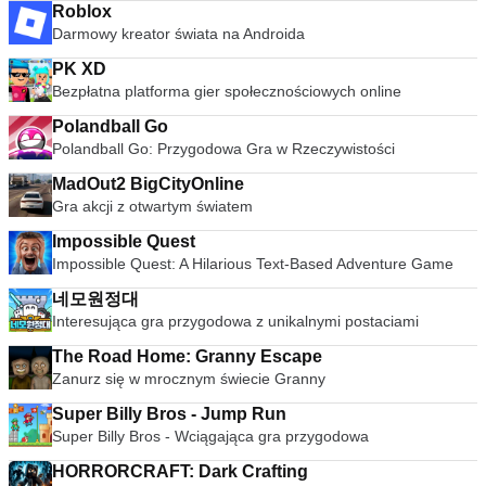
Roblox
Darmowy kreator świata na Androida
PK XD
Bezpłatna platforma gier społecznościowych online
Polandball Go
Polandball Go: Przygodowa Gra w Rzeczywistości
MadOut2 BigCityOnline
Gra akcji z otwartym światem
Impossible Quest
Impossible Quest: A Hilarious Text-Based Adventure Game
네모원정대
Interesująca gra przygodowa z unikalnymi postaciami
The Road Home: Granny Escape
Zanurz się w mrocznym świecie Granny
Super Billy Bros - Jump Run
Super Billy Bros - Wciągająca gra przygodowa
HORRORCRAFT: Dark Crafting