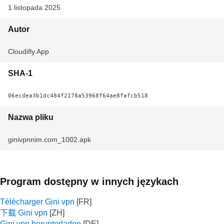
1 listopada 2025
Autor
Cloudifly App
SHA-1
06ecdea3b1dc484f2178a53968f64ae8fafcb518
Nazwa pliku
ginivpnnim.com_1002.apk
Program dostępny w innych językach
Télécharger Gini vpn
下载 Gini vpn
Gini vpn herunterladen