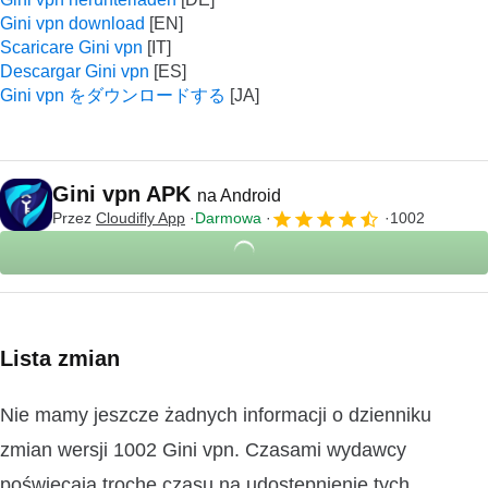
Gini vpn download
Scaricare Gini vpn
Descargar Gini vpn
Gini vpn をダウンロードする
Gini vpn APK
na Android
Przez
Cloudifly App
Darmowa
1002
Lista zmian
Nie mamy jeszcze żadnych informacji o dzienniku
zmian wersji 1002 Gini vpn. Czasami wydawcy
poświęcają trochę czasu na udostępnienie tych