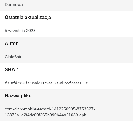
Darmowa
Ostatnia aktualizacja
5 września 2023
Autor
CinixSoft
SHA-1
f910fd2068fd5c0d214c9da26f3d455feddd111e
Nazwa pliku
com-cinix-mobile-record-1412250905-8753527-
12872a1e2f4dc00f265b090b44a21089.apk