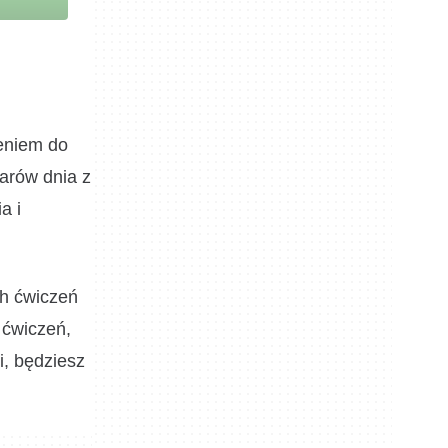
zeniem do
arów dnia z
a i
ch ćwiczeń
 ćwiczeń,
i, będziesz