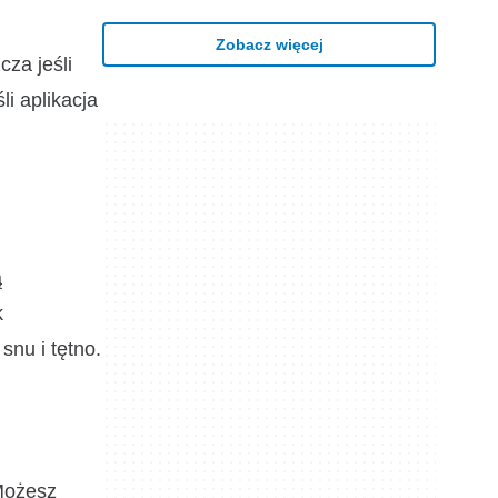
Zobacz więcej
za jeśli
i aplikacja
ą
k
nu i tętno.
 Możesz