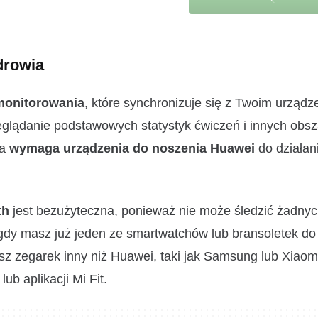
drowia
monitorowania
, które synchronizuje się z Twoim urząd
eglądanie podstawowych statystyk ćwiczeń i innych obsz
na
wymaga urządzenia do noszenia Huawei
do działani
th
jest bezużyteczna, ponieważ nie może śledzić żadny
 gdy masz już jeden ze smartwatchów lub bransoletek do
asz zegarek inny niż Huawei, taki jak Samsung lub Xiaom
b aplikacji Mi Fit.