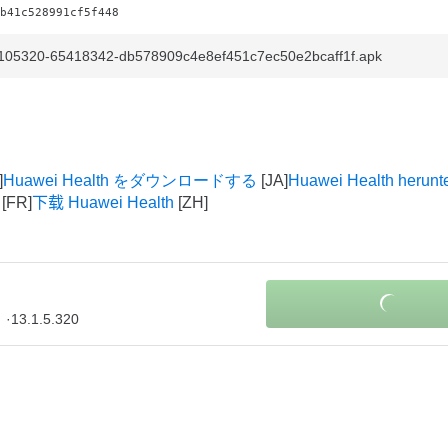
b41c528991cf5f448
0105320-65418342-db578909c4e8ef451c7ec50e2bcaff1f.apk
Huawei Health をダウンロードする
Huawei Health herunt
下载 Huawei Health
13.1.5.320