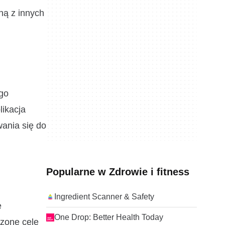
ną z innych
 go
likacja
wania się do
Popularne w Zdrowie i fitness
Ingredient Scanner & Safety
e
One Drop: Better Health Today
czone cele