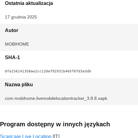
Ostatnia aktualizacja
17 grudnia 2025
Autor
MOBIHOME
SHA-1
0fa156141358ae2cc120ef92931b405f6fd3a3db
Nazwa pliku
com.mobihome.livemobilelocationtracker_3.8.8.xapk
Program dostępny w innych językach
Scaricare Live Location