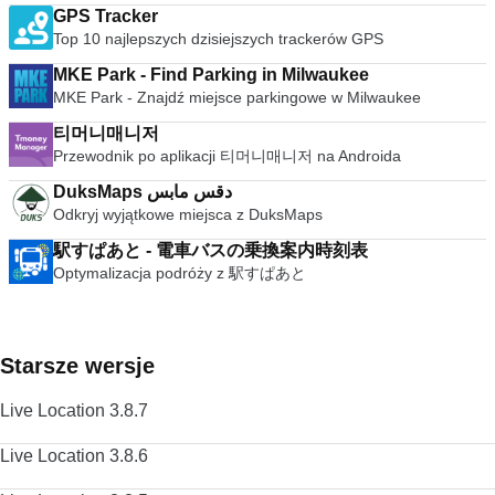
GPS Tracker
Top 10 najlepszych dzisiejszych trackerów GPS
MKE Park - Find Parking in Milwaukee
MKE Park - Znajdź miejsce parkingowe w Milwaukee
티머니매니저
Przewodnik po aplikacji 티머니매니저 na Androida
DuksMaps دقس مابس
Odkryj wyjątkowe miejsca z DuksMaps
駅すぱあと - 電車バスの乗換案内時刻表
Optymalizacja podróży z 駅すぱあと
Starsze wersje
Live Location 3.8.7
Live Location 3.8.6