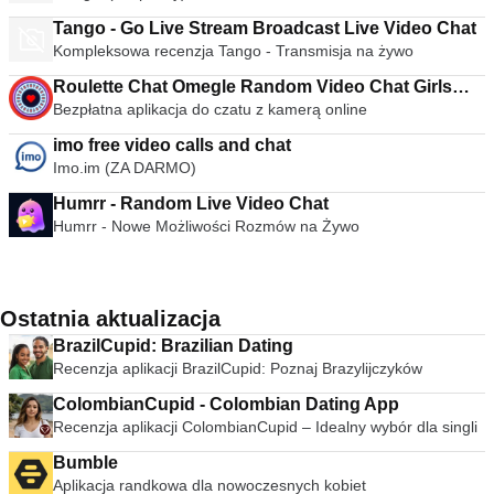
Tango - Go Live Stream Broadcast Live Video Chat
Kompleksowa recenzja Tango - Transmisja na żywo
Roulette Chat Omegle Random Video Chat Girls
Bezpłatna aplikacja do czatu z kamerą online
App
imo free video calls and chat
Imo.im (ZA DARMO)
Humrr - Random Live Video Chat
Humrr - Nowe Możliwości Rozmów na Żywo
Ostatnia aktualizacja
BrazilCupid: Brazilian Dating
Recenzja aplikacji BrazilCupid: Poznaj Brazylijczyków
ColombianCupid - Colombian Dating App
Recenzja aplikacji ColombianCupid – Idealny wybór dla singli
Bumble
Aplikacja randkowa dla nowoczesnych kobiet