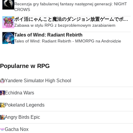
Recenzja gry fabularnej fantasy następnej generacji: NIGHT
CROWS
ポイ活にゃんこと魔法のダンジョン放置ゲームでポイ
Zabawa w stylu RPG z bezproblemowym zarabianiem
ント稼ぎ
Tales of Wind: Radiant Rebirth
Tales of Wind: Radiant Rebirth - MMORPG na Androidzie
Popularne w RPG
Yandere Simulator High School
Echidna Wars
Pokeland Legends
Angry Birds Epic
Gacha Nox