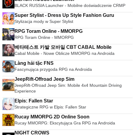
BLACK RUSSIA Launcher - Mobilne doświadczenie CRMP
Super Stylist - Dress Up Style Fashion Guru
Stylizacja mody w Super Stylist
RPG Toram Online - MMORPG
RPG Toram Online - MMORPG
베타테스트 카발 모바일 CBT CABAL Mobile
Cabal Mobile - Nowe Oblicze MMORPG na Androida
Làng hải tặc FNS
Fascynująca przygoda RPG na Androida
JeepRift-Offroad Jeep Sim
JeepRift-Offroad Jeep Sim: Mobile 4x4 Mountain Driving
Experience
Elpis: Fallen Star
Strategiczne RPG w Elpis: Fallen Star
Rucay MMORPG 2D Online Soon
Rucay MMORPG: Ekscytująca Gra RPG na Androida
NIGHT CROWS