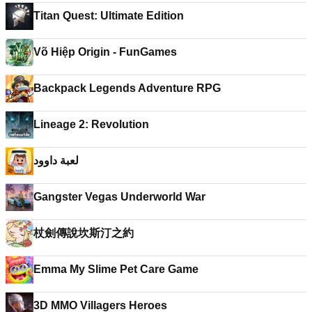
Titan Quest: Ultimate Edition
Võ Hiệp Origin - FunGames
Backpack Legends Adventure RPG
Lineage 2: Revolution
لعبة داوود
Gangster Vegas Underworld War
杖劍傳說坎斯汀之約
Emma My Slime Pet Care Game
3D MMO Villagers Heroes