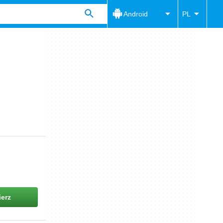
Android
PL
erz