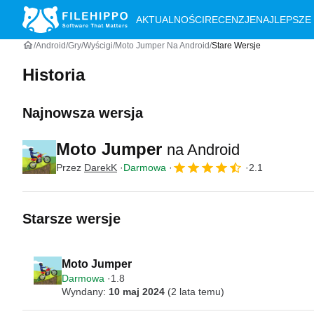
AKTUALNOŚCI
RECENZJE
NAJLEPSZE
Android
Gry
Wyścigi
Moto Jumper Na Android
Stare Wersje
Historia
Najnowsza wersja
Moto Jumper
na Android
Przez
DarekK
Darmowa
2.1
Starsze wersje
Moto Jumper
Darmowa
1.8
Wyndany:
10 maj 2024
(2 lata temu)