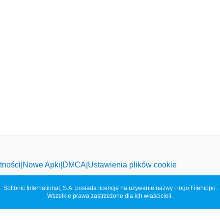
tności
Nowe Apki
DMCA
Ustawienia plików cookie
Softonic International, S.A. posiada licencję na używanie nazwy i logo Filehippo.
Wszelkie prawa zastrzeżone dla ich właścicieli.