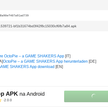
8a90ef407a91ad739
1539721-bf1b31674bd3f42f8c15030cf6fb7a84.apk
are OctoPie – a GAME SHAKERS App
OctoPie – a GAME SHAKERS App herunterladen
 GAME SHAKERS App download
pp APK
na Android
2.0.0