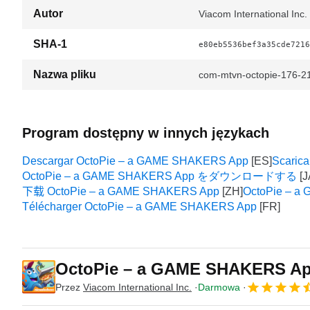
Autor
Viacom International Inc.
SHA-1
e80eb5536bef3a35cde7216
Nazwa pliku
com-mtvn-octopie-176-2
Program dostępny w innych językach
Descargar OctoPie – a GAME SHAKERS App
Scaric
OctoPie – a GAME SHAKERS App をダウンロードする
下载 OctoPie – a GAME SHAKERS App
OctoPie – a
Télécharger OctoPie – a GAME SHAKERS App
OctoPie – a GAME SHAKERS A
Przez
Viacom International Inc.
Darmowa