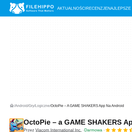
AKTUALNOŚCI
RECENZJE
NAJLEPSZE
Android
Gry
Logiczne
OctoPie – A GAME SHAKERS App Na Android
OctoPie – a GAME SHAKERS A
Przez
Viacom International Inc.
Darmowa