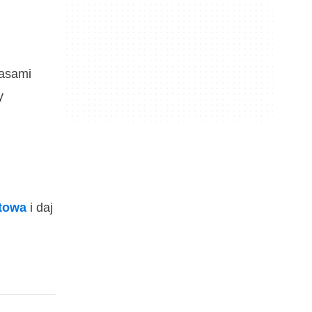
zasami
y
ktowa
i daj