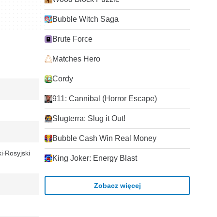
Bubble Witch Saga
Brute Force
Matches Hero
Cordy
911: Cannibal (Horror Escape)
Slugterra: Slug it Out!
Bubble Cash Win Real Money
i
Rosyjski
King Joker: Energy Blast
Zobacz więcej