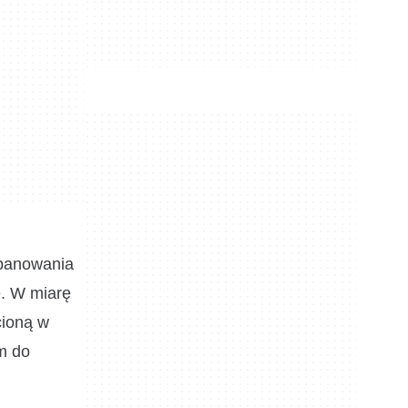
opanowania
ę. W miarę
cioną w
m do