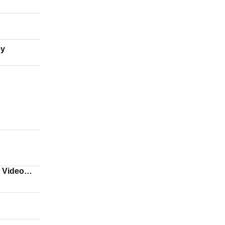
ey
)
e Video