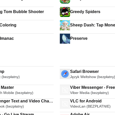
ng Tom Bubble Shooter
Greedy Spiders
 Coloring
Sheep Dash: Tap Mon
Almanac
Preserve
mp
Safari Browser
t (bezpłatny)
Język Weltshow (bezpłatny
 Master
Viber Messenger - Fre
h Mobile (bezpłatny)
Viber Media (bezpłatny)
Calls Group Chats
 and Video Chat
VLC for Android
ok (bezpłatny)
VideoLan (BEZPŁATNIE)
ee
 - Go Live Stream
Adobe Air