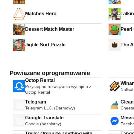
Matches Hero
Talki
Dessert Match Master
Pearl
Jigtile Sort Puzzle
The 
Powiązane oprogramowanie
Octop Rental
Wina
Przystępne rozwiązania wynajmu z
Nullsof
Octop Rental
Telegram
Clean
Telegram LLC. (Darmowy)
Cheeta
Google Translate
Messenger Text
Google (bezpłatny)
Facebo
for Fr
Trello: Organize anything with
Tango