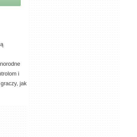
cą
óżnorodne
trolom i
graczy, jak