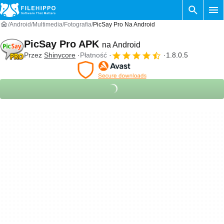
Android
Multimedia
Fotografia
PicSay Pro Na Android
PicSay Pro APK
na Android
Przez
Shinycore
Płatność
1.8.0.5