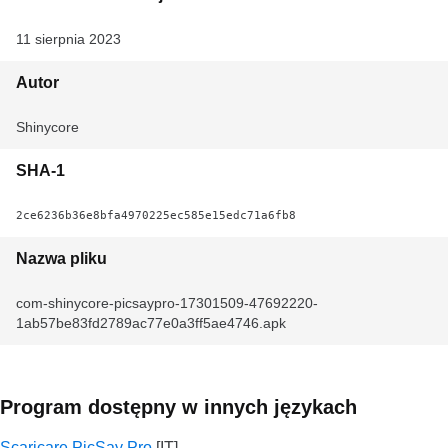
11 sierpnia 2023
Autor
Shinycore
SHA-1
2ce6236b36e8bfa4970225ec585e15edc71a6fb8
Nazwa pliku
com-shinycore-picsaypro-17301509-47692220-
1ab57be83fd2789ac77e0a3ff5ae4746.apk
Program dostępny w innych językach
Scaricare PicSay Pro