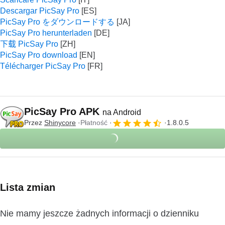
Descargar PicSay Pro
PicSay Pro をダウンロードする
PicSay Pro herunterladen
下载 PicSay Pro
PicSay Pro download
Télécharger PicSay Pro
PicSay Pro APK
na Android
Przez
Shinycore
Płatność
1.8.0.5
Lista zmian
Nie mamy jeszcze żadnych informacji o dzienniku