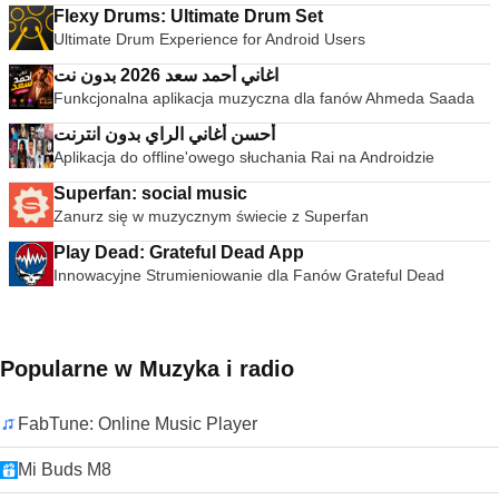
Flexy Drums: Ultimate Drum Set
Ultimate Drum Experience for Android Users
اغاني أحمد سعد 2026 بدون نت
Funkcjonalna aplikacja muzyczna dla fanów Ahmeda Saada
أحسن أغاني الراي بدون انترنت
Aplikacja do offline'owego słuchania Rai na Androidzie
Superfan: social music
Zanurz się w muzycznym świecie z Superfan
Play Dead: Grateful Dead App
Innowacyjne Strumieniowanie dla Fanów Grateful Dead
Popularne w Muzyka i radio
FabTune: Online Music Player
Mi Buds M8