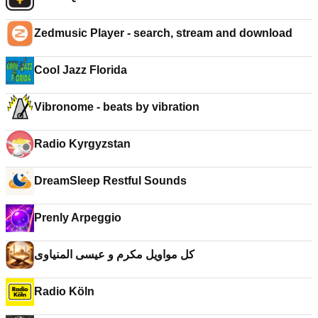
Zedmusic Player - search, stream and download
Cool Jazz Florida
Vibronome - beats by vibration
Radio Kyrgyzstan
DreamSleep Restful Sounds
Prenly Arpeggio
كل مواويل مكرم و عيسى المنياوى
Radio Köln