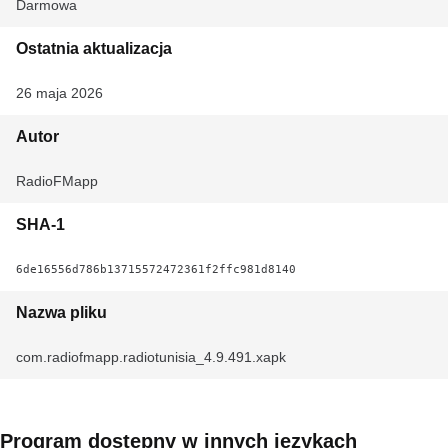
Darmowa
Ostatnia aktualizacja
26 maja 2026
Autor
RadioFMapp
SHA-1
6de16556d786b13715572472361f2ffc981d8140
Nazwa pliku
com.radiofmapp.radiotunisia_4.9.491.xapk
Program dostępny w innych językach