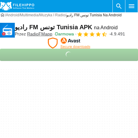
Android
Multimedia
Muzyka I Radio
راديو FM تونس Tunisia Na Android
راديو FM تونس Tunisia APK
na Android
Przez
RadioFMapp
Darmowa
4.9.491