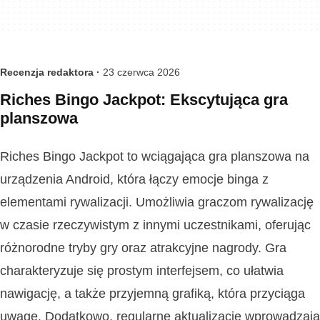
Recenzja redaktora ·
23 czerwca 2026
Riches Bingo Jackpot: Ekscytująca gra
planszowa
Riches Bingo Jackpot to wciągająca gra planszowa na
urządzenia Android, która łączy emocje binga z
elementami rywalizacji. Umożliwia graczom rywalizację
w czasie rzeczywistym z innymi uczestnikami, oferując
różnorodne tryby gry oraz atrakcyjne nagrody. Gra
charakteryzuje się prostym interfejsem, co ułatwia
nawigację, a także przyjemną grafiką, która przyciąga
uwagę. Dodatkowo, regularne aktualizacje wprowadzają