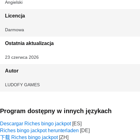
Angielski
Licencja
Darmowa
Ostatnia aktualizacja
23 czerwca 2026
Autor
LUDOFY GAMES
Program dostępny w innych językach
Descargar Riches bingo jackpot
Riches bingo jackpot herunterladen
下载 Riches bingo jackpot