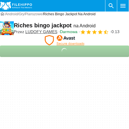
Android
Gry
Planszowe
Riches Bingo Jackpot Na Android
Riches bingo jackpot
na Android
Przez
LUDOFY GAMES
Darmowa
0.13