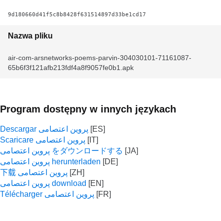
9d180660d41f5c8b8428f631514897d33be1cd17
Nazwa pliku
air-com-arsnetworks-poems-parvin-304030101-71161087-
65b6f3f121afb213fdf4a8f9057fe0b1.apk
Program dostępny w innych językach
Descargar پروین اعتصامی
Scaricare پروین اعتصامی
پروین اعتصامی をダウンロードする
پروین اعتصامی herunterladen
下载 پروین اعتصامی
پروین اعتصامی download
Télécharger پروین اعتصامی