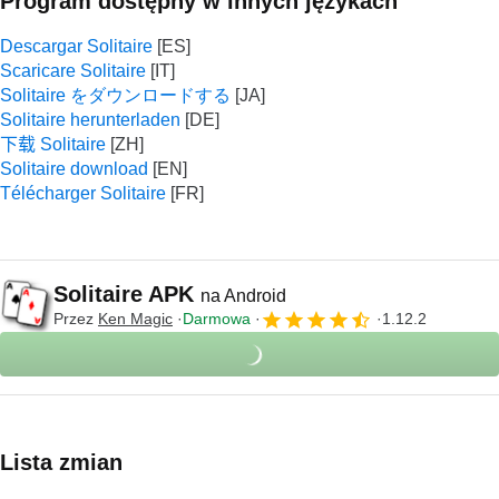
Program dostępny w innych językach
Descargar Solitaire
Scaricare Solitaire
Solitaire をダウンロードする
Solitaire herunterladen
下载 Solitaire
Solitaire download
Télécharger Solitaire
Solitaire APK
na Android
Przez
Ken Magic
Darmowa
1.12.2
Lista zmian