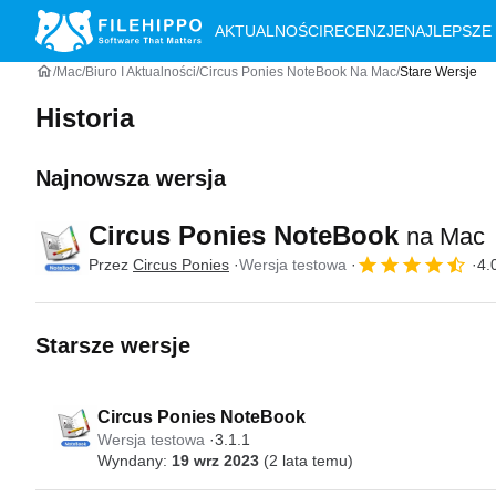
AKTUALNOŚCI
RECENZJE
NAJLEPSZE
Mac
Biuro I Aktualności
Circus Ponies NoteBook Na Mac
Stare Wersje
Historia
Najnowsza wersja
Circus Ponies NoteBook
na Mac
Przez
Circus Ponies
Wersja testowa
4.
Starsze wersje
Circus Ponies NoteBook
Wersja testowa
3.1.1
Wyndany:
19 wrz 2023
(2 lata temu)