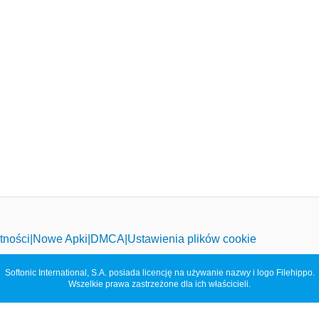
tności
Nowe Apki
DMCA
Ustawienia plików cookie
Softonic International, S.A. posiada licencję na używanie nazwy i logo Filehippo.
Wszelkie prawa zastrzeżone dla ich właścicieli.