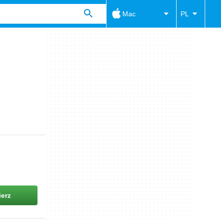
Mac
PL
erz