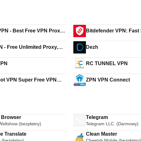
PN - Best Free VPN Proxy
e WiFi Master
N - Free Unlimited Proxy,
Dezh
& Secure VPN
VPN
RC TUNNEL VPN
 Super Free VPN
ZPN VPN Connect
ited Proxy
i Browser
Telegram
Weltshow (bezpłatny)
Telegram LLC. (Darmowy)
e Translate
Clean Master
 (bezpłatny)
Cheetah Mobile (bezpłatny