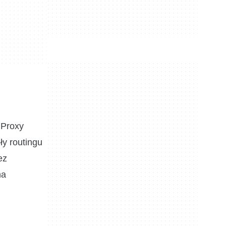
 Proxy
ły routingu
ez
na