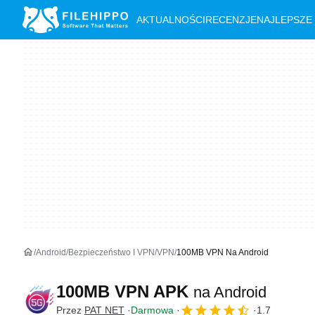
AKTUALNOŚCI
RECENZJE
NAJLEPSZE
Android
Bezpieczeństwo I VPN
VPN
100MB VPN Na Android
100MB VPN APK
na Android
Przez
PAT NET
Darmowa
1.7