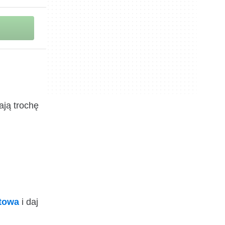
ją trochę
ktowa
i daj