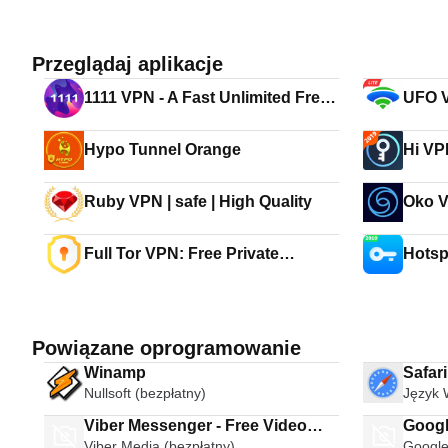
Przeglądaj aplikacje
1111 VPN - A Fast Unlimited Free
UFO V
VPN Proxy
Secur
Hypo Tunnel Orange
Hi VP
Fast 
Ruby VPN | safe | High Quality
Oko 
Full Tor VPN: Free Private
Hotspot VPN
Unblock Content
Unlim
Powiązane oprogramowanie
Winamp
Safar
Nullsoft (bezpłatny)
Język 
Viber Messenger - Free Video
Googl
Viber Media (bezpłatny)
Google
Calls Group Chats