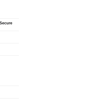
Bitdefender VPN: Fast Secure
)