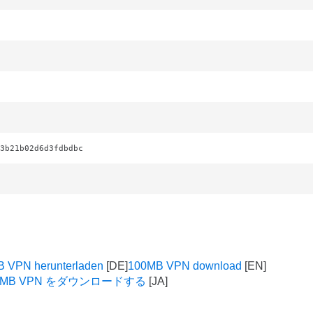
3b21b02d6d3fdbdbc
 VPN herunterladen
100MB VPN download
0MB VPN をダウンロードする