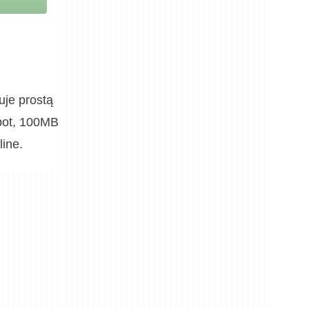
uje prostą
bot, 100MB
ine.