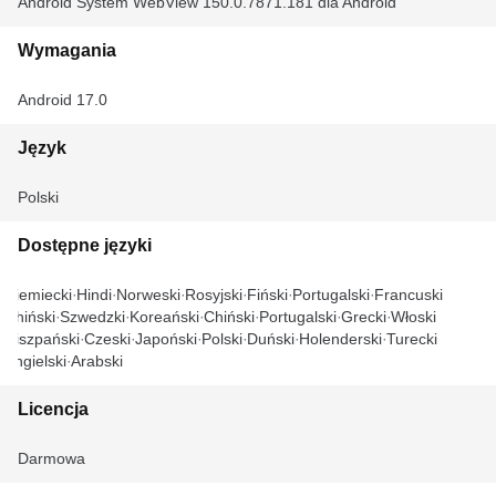
Android System WebView 150.0.7871.181 dla Android
Wymagania
Android 17.0
Język
Polski
Dostępne języki
Niemiecki
Hindi
Norweski
Rosyjski
Fiński
Portugalski
Francuski
Chiński
Szwedzki
Koreański
Chiński
Portugalski
Grecki
Włoski
Hiszpański
Czeski
Japoński
Polski
Duński
Holenderski
Turecki
Angielski
Arabski
Licencja
Darmowa