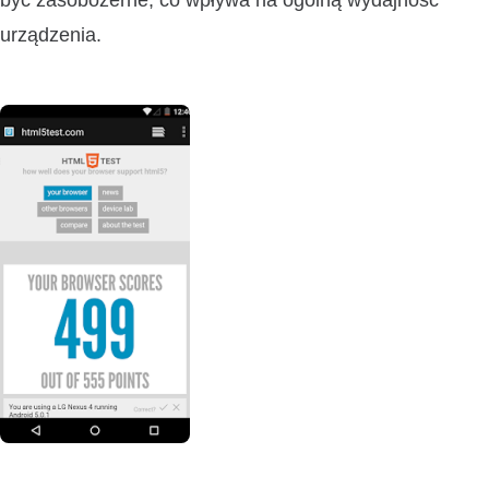
być zasobożerne, co wpływa na ogólną wydajność
urządzenia.