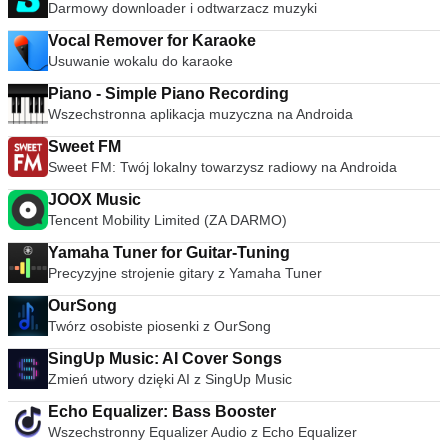
Darmowy downloader i odtwarzacz muzyki
Vocal Remover for Karaoke
Usuwanie wokalu do karaoke
Piano - Simple Piano Recording
Wszechstronna aplikacja muzyczna na Androida
Sweet FM
Sweet FM: Twój lokalny towarzysz radiowy na Androida
JOOX Music
Tencent Mobility Limited (ZA DARMO)
Yamaha Tuner for Guitar-Tuning
Precyzyjne strojenie gitary z Yamaha Tuner
OurSong
Twórz osobiste piosenki z OurSong
SingUp Music: AI Cover Songs
Zmień utwory dzięki AI z SingUp Music
Echo Equalizer: Bass Booster
Wszechstronny Equalizer Audio z Echo Equalizer