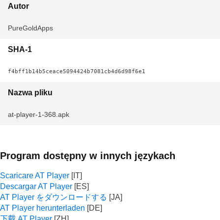
Autor
PureGoldApps
SHA-1
f4bff1b14b5ceace5094424b7081cb4d6d98f6e1
Nazwa pliku
at-player-1-368.apk
Program dostępny w innych językach
Scaricare AT Player
Descargar AT Player
AT Player をダウンロードする
AT Player herunterladen
下载 AT Player