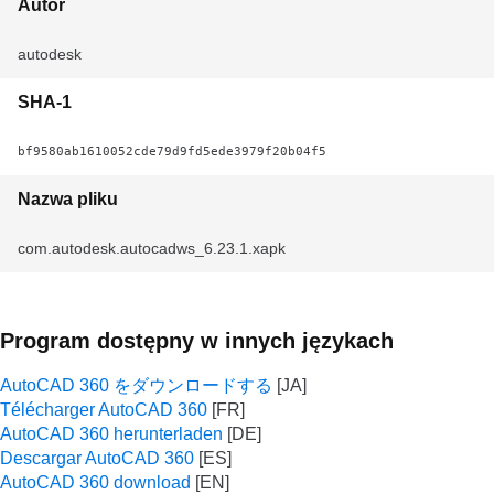
Autor
autodesk
SHA-1
bf9580ab1610052cde79d9fd5ede3979f20b04f5
Nazwa pliku
com.autodesk.autocadws_6.23.1.xapk
Program dostępny w innych językach
AutoCAD 360 をダウンロードする
Télécharger AutoCAD 360
AutoCAD 360 herunterladen
Descargar AutoCAD 360
AutoCAD 360 download