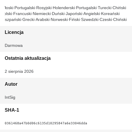
Włoski
Portugalski
Rosyjski
Holenderski
Portugalski
Turecki
Chiński
Polski
Francuski
Niemiecki
Duński
Japoński
Angielski
Koreański
Hiszpański
Grecki
Arabski
Norweski
Fiński
Szwedzki
Czeski
Chiński
Licencja
Darmowa
Ostatnia aktualizacja
2 sierpnia 2026
Autor
IntSig
SHA-1
0361468a47b0d06c6135d10295847a6e33046dda