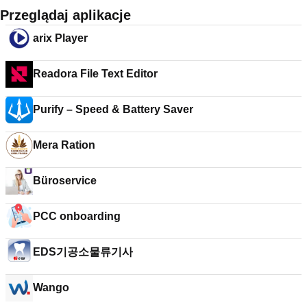
Przeglądaj aplikacje
arix Player
Readora File Text Editor
Purify – Speed & Battery Saver
Mera Ration
Büroservice
PCC onboarding
EDS기공소물류기사
Wango