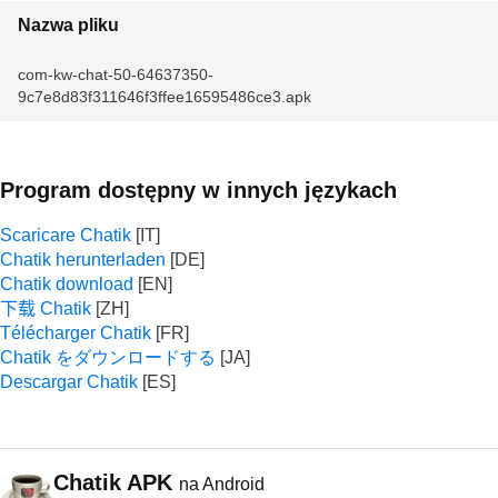
Nazwa pliku
com-kw-chat-50-64637350-
9c7e8d83f311646f3ffee16595486ce3.apk
Program dostępny w innych językach
Scaricare Chatik
Chatik herunterladen
Chatik download
下载 Chatik
Télécharger Chatik
Chatik をダウンロードする
Descargar Chatik
Chatik APK
na Android