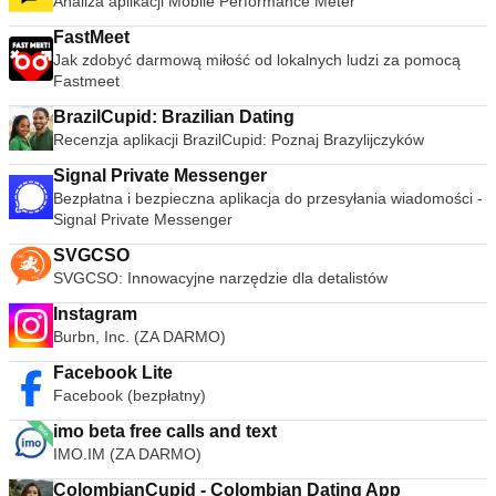
Analiza aplikacji Mobile Performance Meter
FastMeet
Jak zdobyć darmową miłość od lokalnych ludzi za pomocą
Fastmeet
BrazilCupid: Brazilian Dating
Recenzja aplikacji BrazilCupid: Poznaj Brazylijczyków
Signal Private Messenger
Bezpłatna i bezpieczna aplikacja do przesyłania wiadomości -
Signal Private Messenger
SVGCSO
SVGCSO: Innowacyjne narzędzie dla detalistów
Instagram
Burbn, Inc. (ZA DARMO)
Facebook Lite
Facebook (bezpłatny)
imo beta free calls and text
IMO.IM (ZA DARMO)
ColombianCupid - Colombian Dating App