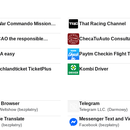
War Commando Mission
That Racing Channel
s
O the responsible
ChecaTuAuto Consult
feur service
Ciudadana
A easy
Paytm Checkin Flight 
chlandticket TicketPlus
Kombi Driver
i Browser
Telegram
Weltshow (bezpłatny)
Telegram LLC. (Darmowy)
e Translate
Messenger Text and Video Chat
 (bezpłatny)
Facebook (bezpłatny)
for Free