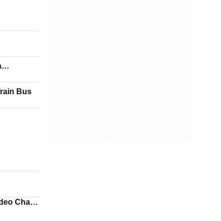
a
Train Bus