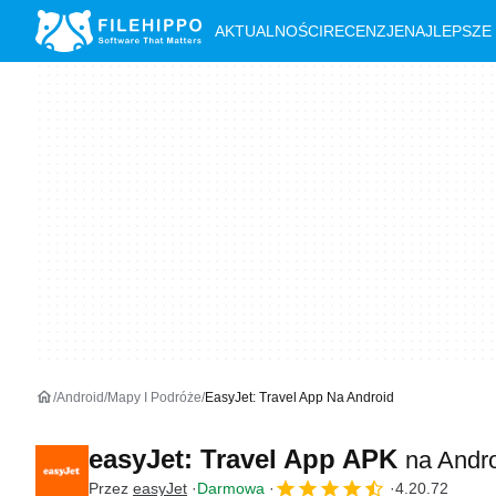
AKTUALNOŚCI
RECENZJE
NAJLEPSZE
Android
Mapy I Podróże
EasyJet: Travel App Na Android
easyJet: Travel App APK
na Andr
Przez
easyJet
Darmowa
4.20.72