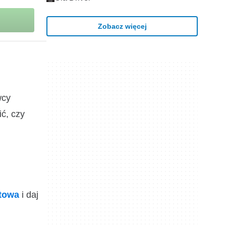
Zobacz więcej
wcy
ić, czy
ktowa
i daj