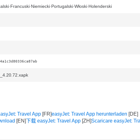
alski
Francuski
Niemiecki
Portugalski
Włoski
Holenderski
4a1c3d80336ca87ab
t_4.20.72.xapk
asyJet: Travel App
easyJet: Travel App herunterladen
ownload
下载 easyJet: Travel App
Scaricare easyJet: Tr