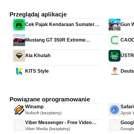
Przeglądaj aplikacje
Cek Pajak Kendaraan Sumatera
Gun 
B
Game
Mustang GT 350R Extreme
CAOCA
Offroad Drive: Sports Car
Chauf
Ala Khutah
ÜSTR
KITS Style
Deuts
Powiązane oprogramowanie
Winamp
Safar
Nullsoft (bezpłatny)
Język 
Viber Messenger - Free Video
Googl
Viber Media (bezpłatny)
Google
Calls Group Chats