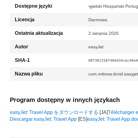
Dostępne języki
Angielski
Hiszpański
Portug
Licencja
Darmowa
Ostatnia aktualizacja
2 sierpnia 2026
Autor
easyJet
SHA-1
0873812587466d34cac46e9
Nazwa pliku
com.mttnow.droid.easyje
Program dostępny w innych językach
easyJet: Travel App をダウンロードする
Télécharger e
Descargar easyJet: Travel App
easyJet: Travel App d