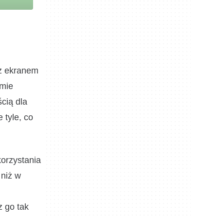
 z ekranem
rmie
cią dla
 tyle, co
korzystania
 niż w
z go tak