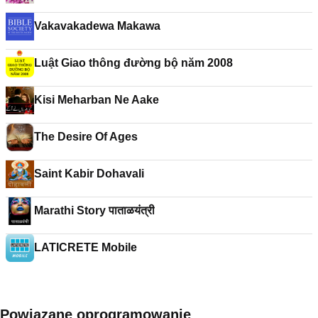
Vakavakadewa Makawa
Luật Giao thông đường bộ năm 2008
Kisi Meharban Ne Aake
The Desire Of Ages
Saint Kabir Dohavali
Marathi Story पाताळयंत्री
LATICRETE Mobile
Powiązane oprogramowanie