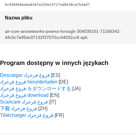
9c8360b8aaba62bfa159e24727ed8e38ca7b4a07
Nazwa pliku
air-com-arsnetworks-poems-forough-304030101-71166342-
d4c5c7e85dc07132f37070cc44032cc8.apk
Program dostępny w innych językach
Descargar فروغ فرخزاد
فروغ فرخزاد herunterladen
فروغ فرخزاد をダウンロードする
فروغ فرخزاد download
Scaricare فروغ فرخزاد
下载 فروغ فرخزاد
Télécharger فروغ فرخزاد