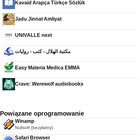
Kavaid Arapça Türkçe Sözlük
Jadu Jinnat Amliyat
UNIVALLE next
مكتبة الهلال - كتب - روايات
Easy Materia Medica EMMA
Crave: Werewolf audiobooks
Powiązane oprogramowanie
Winamp
Nullsoft (bezpłatny)
Safari Browser