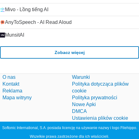
Mivo - Lồng tiếng AI
AnyToSpeech - AI Read Aloud
MunsitAI
Zobacz więcej
O nas
Warunki
Kontakt
Polityka dotycząca plików
Reklama
cookie
Mapa witryny
Polityka prywatności
Nowe Apki
DMCA
Ustawienia plików cookie
Softonic International, S.A. posiada licencję na używanie nazwy i logo Filehippo.
Wszelkie prawa zastrzeżone dla ich właścicieli.