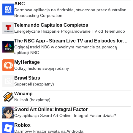
ABC
Darmowa aplikacja na Androida, stworzona przez Australian
Broadcasting Corporation.
Telemundo Capítulos Completos
Energetyczne Hiszpanie Programowanie TV od Telemundo
The NBC App - Stream Live TV and Episodes for
Oglądaj treści NBC w dowolnym momencie za pomocą
Free
aplikacji NBC
MyHeritage
Odkryj historię swojej rodziny
Brawl Stars
Supercell (bezpłatny)
Winamp
Nullsoft (bezpłatny)
Sword Art Online: Integral Factor
Czy aplikacja Sword Art Online: Integral Factor działa?
Roblox
Darmowy kreator świata na Androida