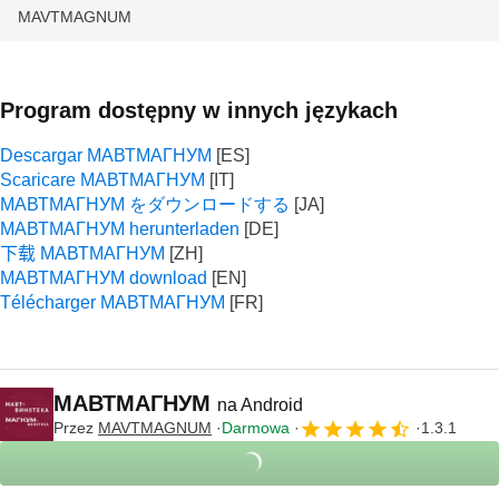
MAVTMAGNUM
Program dostępny w innych językach
Descargar МАВТМАГНУМ
Scaricare МАВТМАГНУМ
МАВТМАГНУМ をダウンロードする
МАВТМАГНУМ herunterladen
下载 МАВТМАГНУМ
МАВТМАГНУМ download
Télécharger МАВТМАГНУМ
МАВТМАГНУМ
na Android
Przez
MAVTMAGNUM
Darmowa
1.3.1