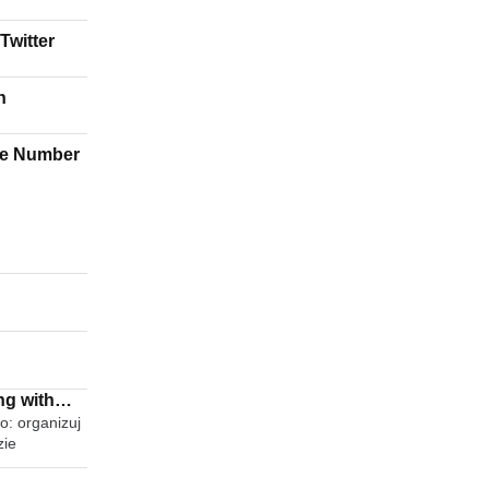
Twitter
n
ve Number
ng with
o: organizuj
zie