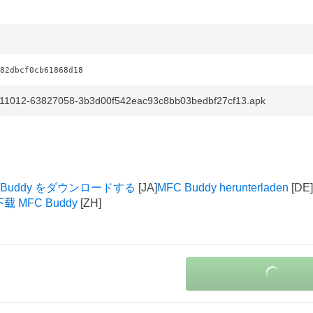
82dbcf0cb61868d18
-11012-63827058-3b3d00f542eac93c8bb03bedbf27cf13.apk
 Buddy をダウンロードする
MFC Buddy herunterladen
下载 MFC Buddy