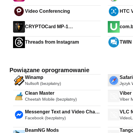
Video Conferencing
HTC V
CRYPTOCard MP-1
com.b
Authentication
Threads from Instagram
TWIN
Powiązane oprogramowanie
Winamp
Safar
Nullsoft (bezpłatny)
Język 
Clean Master
Viber
Cheetah Mobile (bezpłatny)
Viber 
Messenger Text and Video Chat
VLC f
Facebook (bezpłatny)
VideoL
for Free
BeamNG Mods
Tango