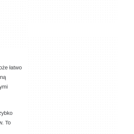
oże łatwo
wną
ymi
zybko
w. To