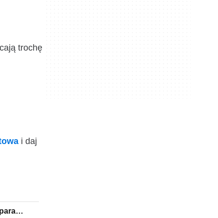
cają trochę
ktowa
i daj
 para