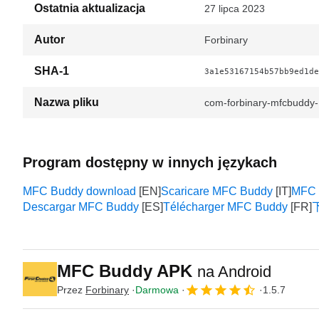
Ostatnia aktualizacja
27 lipca 2023
Autor
Forbinary
SHA-1
3a1e53167154b57bb9ed1de
Nazwa pliku
com-forbinary-mfcbuddy
Program dostępny w innych językach
MFC Buddy download
Scaricare MFC Buddy
MFC
Descargar MFC Buddy
Télécharger MFC Buddy
MFC Buddy APK
na Android
Przez
Forbinary
Darmowa
1.5.7