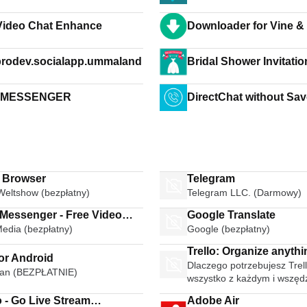
ganar dinero online
ideo Chat Enhance
Downloader for Vine & 
rodev.socialapp.ummaland
Bridal Shower Invitatio
 MESSENGER
DirectChat without Sa
i Browser
Telegram
Weltshow (bezpłatny)
Telegram LLC. (Darmowy)
 Messenger - Free Video
Google Translate
Media (bezpłatny)
Google (bezpłatny)
Calls Group Chats
Trello: Organize anythi
or Android
Dlaczego potrzebujesz Trell
anyone anywhere
an (BEZPŁATNIE)
wszystko z każdym i wszęd
 - Go Live Stream
Adobe Air