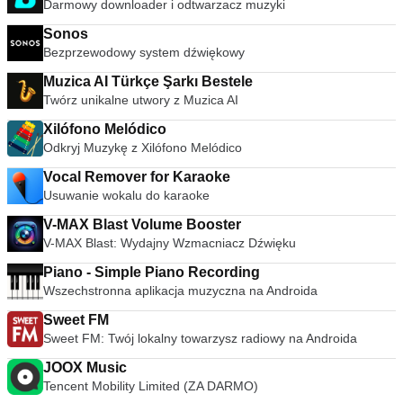
Darmowy downloader i odtwarzacz muzyki
Sonos
Bezprzewodowy system dźwiękowy
Muzica AI Türkçe Şarkı Bestele
Twórz unikalne utwory z Muzica AI
Xilófono Melódico
Odkryj Muzykę z Xilófono Melódico
Vocal Remover for Karaoke
Usuwanie wokalu do karaoke
V-MAX Blast Volume Booster
V-MAX Blast: Wydajny Wzmacniacz Dźwięku
Piano - Simple Piano Recording
Wszechstronna aplikacja muzyczna na Androida
Sweet FM
Sweet FM: Twój lokalny towarzysz radiowy na Androida
JOOX Music
Tencent Mobility Limited (ZA DARMO)