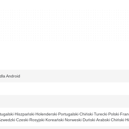
dla Android
tugalski
Hiszpański
Holenderski
Portugalski
Chiński
Turecki
Polski
Fran
Szwedzki
Czeski
Rosyjski
Koreański
Norweski
Duński
Arabski
Chiński
Hi