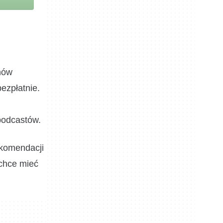
onów
ezpłatnie.
podcastów.
ekomendacji
 chce mieć