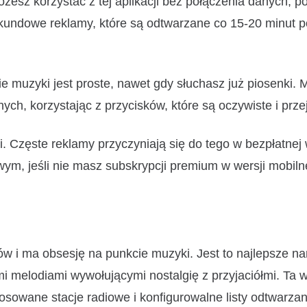
ożesz korzystać z tej aplikacji bez połączenia danych, 
sekundowe reklamy, które są odtwarzane co 15-20 minut 
nie muzyki jest proste, nawet gdy słuchasz już piosenki.
nych, korzystając z przycisków, które są oczywiste i prze
. Częste reklamy przyczyniają się do tego w bezpłatnej w
wym, jeśli nie masz subskrypcji premium w wersji mobilne
tów i ma obsesję na punkcie muzyki. Jest to najlepsze n
 melodiami wywołującymi nostalgię z przyjaciółmi. Ta w
stosowane stacje radiowe i konfigurowalne listy odtwarzan