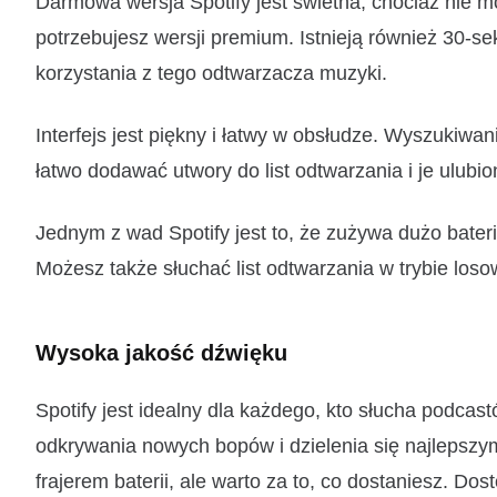
Darmowa wersja Spotify jest świetna, chociaż nie m
potrzebujesz wersji premium. Istnieją również 30-
korzystania z tego odtwarzacza muzyki.
Interfejs jest piękny i łatwy w obsłudze. Wyszukiwa
łatwo dodawać utwory do list odtwarzania i je ulubio
Jednym z wad Spotify jest to, że zużywa dużo baterii
Możesz także słuchać list odtwarzania w trybie loso
Wysoka jakość dźwięku
Spotify jest idealny dla każdego, kto słucha podcas
odkrywania nowych bopów i dzielenia się najlepszymi
frajerem baterii, ale warto za to, co dostaniesz. Do