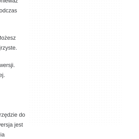
ponieważ
podczas
 Możesz
jrzyste.
ersji.
j.
arzędzie do
ersja jest
ia