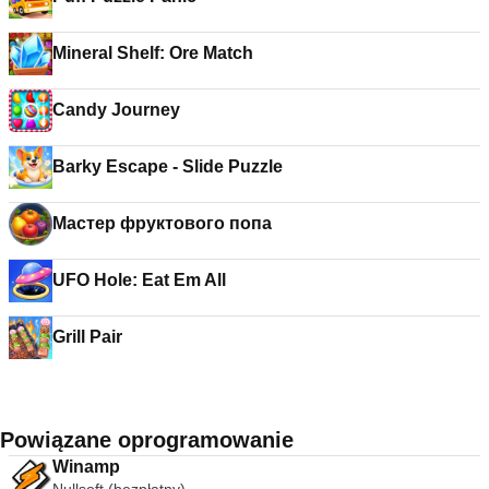
Mineral Shelf: Ore Match
Candy Journey
Barky Escape - Slide Puzzle
Мастер фруктового попа
UFO Hole: Eat Em All
Grill Pair
Powiązane oprogramowanie
Winamp