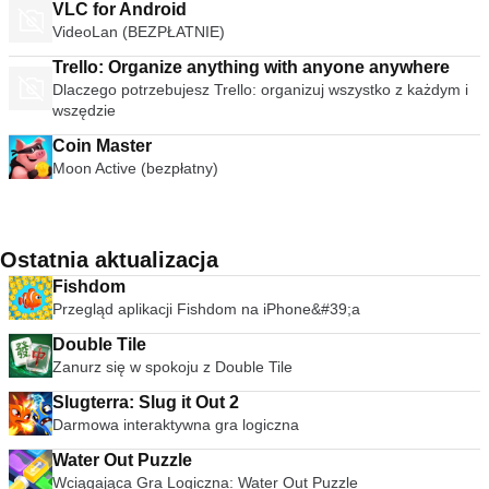
VLC for Android
VideoLan (BEZPŁATNIE)
Trello: Organize anything with anyone anywhere
Dlaczego potrzebujesz Trello: organizuj wszystko z każdym i
wszędzie
Coin Master
Moon Active (bezpłatny)
Ostatnia aktualizacja
Fishdom
Przegląd aplikacji Fishdom na iPhone&#39;a
Double Tile
Zanurz się w spokoju z Double Tile
Slugterra: Slug it Out 2
Darmowa interaktywna gra logiczna
Water Out Puzzle
Wciągająca Gra Logiczna: Water Out Puzzle