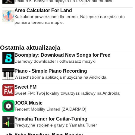
Tekken 5: Klasyczna bijatyka na urządzenia mobilne
Area Calculator For Land
Kalkulator powierzchni dla terenu: Najlepsze narzędzie do
pomiaru terenu na mapie.
Ostatnia aktualizacja
Boomplay: Download New Songs for Free
Darmowy downloader i odtwarzacz muzyki
Piano - Simple Piano Recording
Wszechstronna aplikacja muzyczna na Androida
Sweet FM
Sweet FM: Twój lokalny towarzysz radiowy na Androida
JOOX Music
Tencent Mobility Limited (ZA DARMO)
Yamaha Tuner for Guitar-Tuning
Precyzyjne strojenie gitary z Yamaha Tuner
Echo Equalizer: Bass Booster