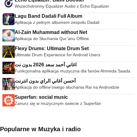
Wszechstronny Equalizer Audio z Echo Equalizer
Lagu Band Dadali Full Album
Aplikacja z pełnym albumem zespołu Dadali
Al-Zain Muhammad without Net
Aplikacja do Słuchania Qur’anu Offline
Flexy Drums: Ultimate Drum Set
Ultimate Drum Experience for Android Users
اغاني أحمد سعد 2026 بدون نت
Funkcjonalna aplikacja muzyczna dla fanów Ahmeda Saada
أحسن أغاني الراي بدون انترنت
Aplikacja do offline'owego słuchania Rai na Androidzie
Superfan: social music
Zanurz się w muzycznym świecie z Superfan
Popularne w Muzyka i radio