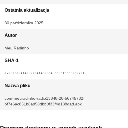
Ostatnia aktualizacja
30 października 2025
Autor
Meu Radinho
SHA-1
a793ebe84f4059ac4f4808d45cd3b1bbd30d9201
Nazwa pliku
com-meuradinho-radio13848-20-56745732-
bf7e6ac851b8ad58dbb9f33f4d138dad.apk