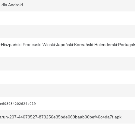
 dla Android
Hiszpański
Francuski
Włoski
Japoński
Koreański
Holenderski
Portugal
e608934202624c019
starun-207-44079527-873256e35bde069baab00bef40c4da7f.apk