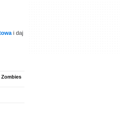
ktowa
i daj
s Zombies