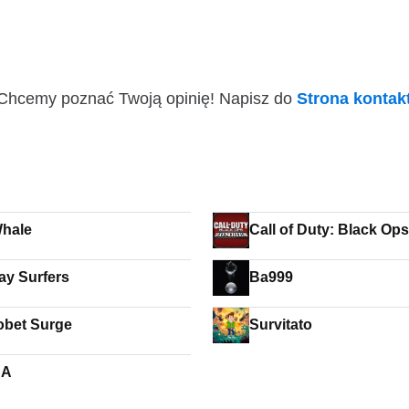
i! Chcemy poznać Twoją opinię! Napisz do
Strona konta
hale
Call of Duty: Black Op
y Surfers
Ba999
obet Surge
Survitato
BA