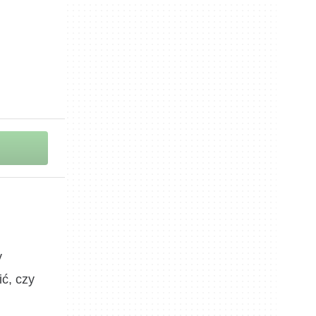
y
ić, czy