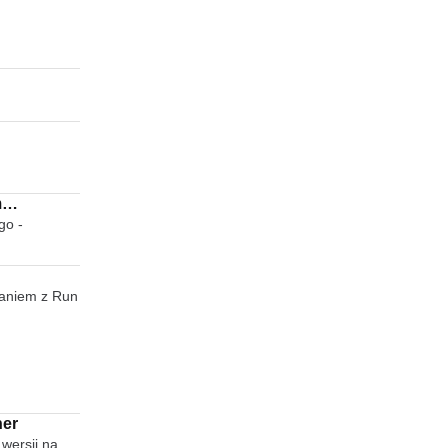
m
go -
Chat
aniem z Run
ner
wersji na