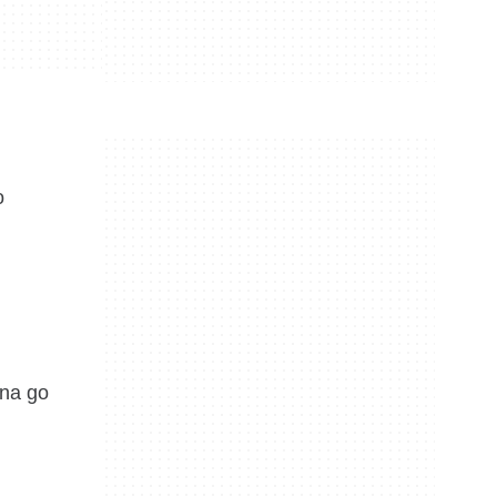
o
żna go