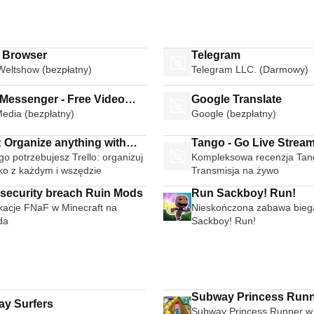
i Browser
Telegram
Weltshow (bezpłatny)
Telegram LLC. (Darmowy)
 Messenger - Free Video
Google Translate
Media (bezpłatny)
Google (bezpłatny)
Calls Group Chats
: Organize anything with
Tango - Go Live Strea
o potrzebujesz Trello: organizuj
Kompleksowa recenzja Tan
e anywhere
Broadcast Live Video 
ko z każdym i wszędzie
Transmisja na żywo
security breach Ruin Mods
Run Sackboy! Run!
kacje FNaF w Minecraft na
Nieskończona zabawa bieg
da
Sackboy! Run!
Subway Princess Run
y Surfers
Subway Princess Runner w 