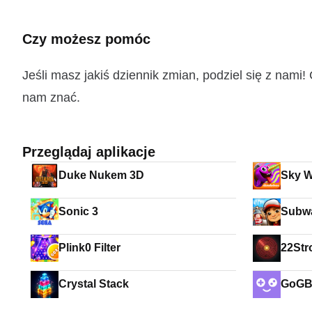
Czy możesz pomóc
Jeśli masz jakiś dziennik zmian, podziel się z nam
nam znać.
Przeglądaj aplikacje
Duke Nukem 3D
Sky W
Sonic 3
Subwa
Plink0 Filter
22Str
Crystal Stack
GoG