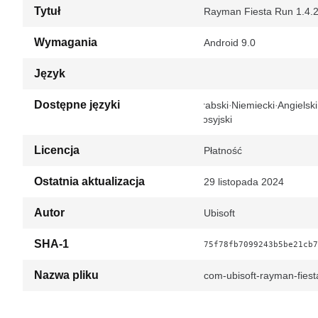
Tytuł
Rayman Fiesta Run 1.4.2
Wymagania
Android 9.0
Język
Dostępne języki
Arabski
Niemiecki
Angielski
Rosyjski
Licencja
Płatność
Ostatnia aktualizacja
29 listopada 2024
Autor
Ubisoft
SHA-1
75f78fb7099243b5be21cb7
Nazwa pliku
com-ubisoft-rayman-fie