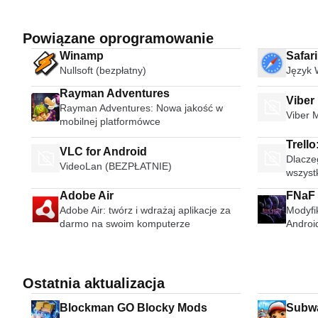
Powiązane oprogramowanie
Winamp
Safar
Nullsoft (bezpłatny)
Język 
Rayman Adventures
Viber
Rayman Adventures: Nowa jakość w
Viber 
mobilnej platformówce
Trello
VLC for Android
Dlaczeg
anyon
VideoLan (BEZPŁATNIE)
wszyst
Adobe Air
FNaF 
Adobe Air: twórz i wdrażaj aplikacje za
Modyfi
darmo na swoim komputerze
Androi
Ostatnia aktualizacja
Blockman GO Blocky Mods
Subwa