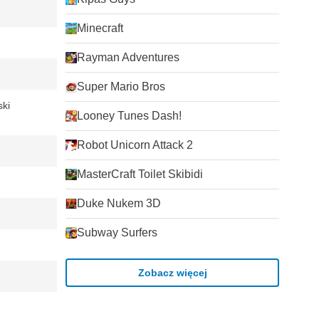
Minecraft
Rayman Adventures
Super Mario Bros
ski
Looney Tunes Dash!
Robot Unicorn Attack 2
MasterCraft Toilet Skibidi
Duke Nukem 3D
Subway Surfers
Zobacz więcej