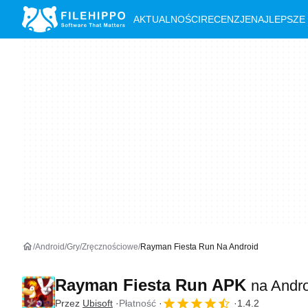
AKTUALNOŚCI
RECENZJE
NAJLEPSZE
Android
Gry
Zręcznościowe
Rayman Fiesta Run Na Android
Rayman Fiesta Run APK
na Andr
Przez
Ubisoft
Płatność
1.4.2