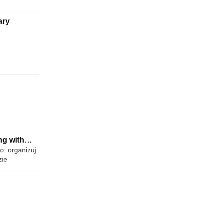
ary
ng with
o: organizuj
zie