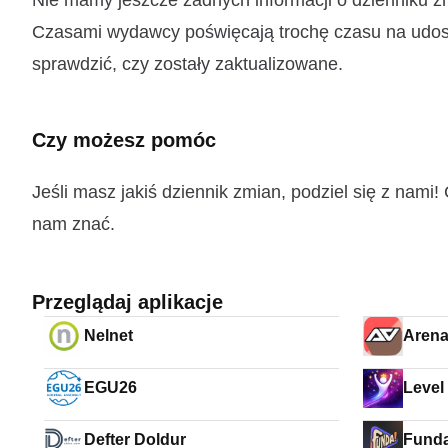
Nie mamy jeszcze żadnych informacji o dzienniku
Czasami wydawcy poświęcają trochę czasu na udostę
sprawdzić, czy zostały zaktualizowane.
Czy możesz pomóc
Jeśli masz jakiś dziennik zmian, podziel się z nam
nam znać.
Przeglądaj aplikacje
Nelnet
Arena
EGU26
Defter Doldur
Funda: