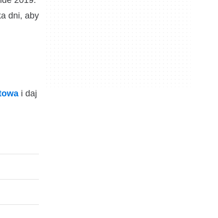
ide 2019.
a dni, aby
ktowa
i daj