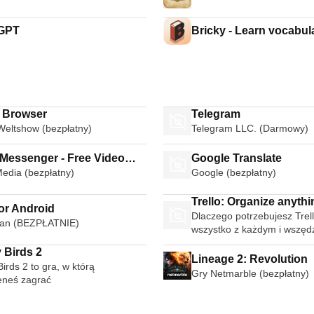
 GPT
Bricky - Learn vocabul
i Browser
Telegram
Weltshow (bezpłatny)
Telegram LLC. (Darmowy)
 Messenger - Free Video
Google Translate
Media (bezpłatny)
Google (bezpłatny)
Calls Group Chats
Trello: Organize anythi
or Android
Dlaczego potrzebujesz Trell
anyone anywhere
an (BEZPŁATNIE)
wszystko z każdym i wszęd
 Birds 2
Lineage 2: Revolution
irds 2 to gra, w którą
Gry Netmarble (bezpłatny)
eneś zagrać