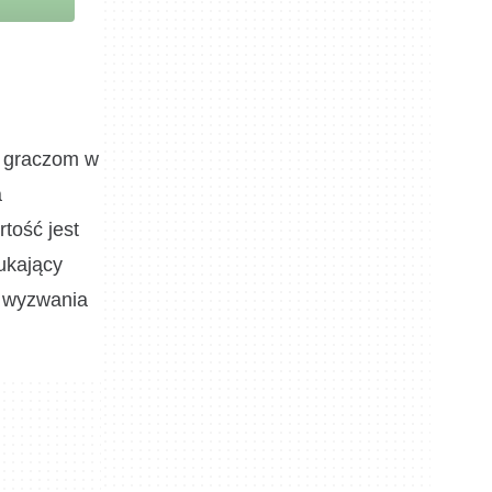
c graczom w
a
tość jest
ukający
z wyzwania