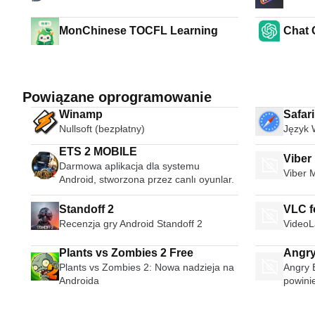
MonChinese TOCFL Learning
Chat
Powiązane oprogramowanie
Winamp
Safar
Nullsoft (bezpłatny)
Język 
ETS 2 MOBILE
Viber
Darmowa aplikacja dla systemu
Viber 
Android, stworzona przez canlı oyunlar.
Standoff 2
VLC f
Recenzja gry Android Standoff 2
VideoL
Plants vs Zombies 2 Free
Angry
Plants vs Zombies 2: Nowa nadzieja na
Angry B
Androida
powini