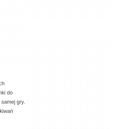
ch
nki do
 samej gry.
ekiwań