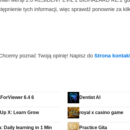
 zmian wersji 2.0 RESIDENT EVIL 2 BIOHAZARD RE:2 gu
pnienie tych informacji, więc sprawdź ponownie za kilk
i! Chcemy poznać Twoją opinię! Napisz do
Strona konta
ForViewer 6.4 6
Dentist AI
Level Up X: Learn Grow
royal x casino game
 Daily learning in 1 Min
Practice Gita