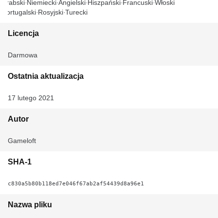
Arabski
Niemiecki
Angielski
Hiszpański
Francuski
Włoski
Portugalski
Rosyjski
Turecki
Licencja
Darmowa
Ostatnia aktualizacja
17 lutego 2021
Autor
Gameloft
SHA-1
c830a5b80b118ed7e046f67ab2af54439d8a96e1
Nazwa pliku