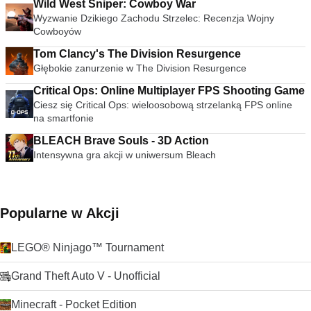
Wild West Sniper: Cowboy War
Wyzwanie Dzikiego Zachodu Strzelec: Recenzja Wojny
Cowboyów
Tom Clancy's The Division Resurgence
Głębokie zanurzenie w The Division Resurgence
Critical Ops: Online Multiplayer FPS Shooting Game
Ciesz się Critical Ops: wieloosobową strzelanką FPS online
na smartfonie
BLEACH Brave Souls - 3D Action
Intensywna gra akcji w uniwersum Bleach
Popularne w Akcji
LEGO® Ninjago™ Tournament
Grand Theft Auto V - Unofficial
Minecraft - Pocket Edition