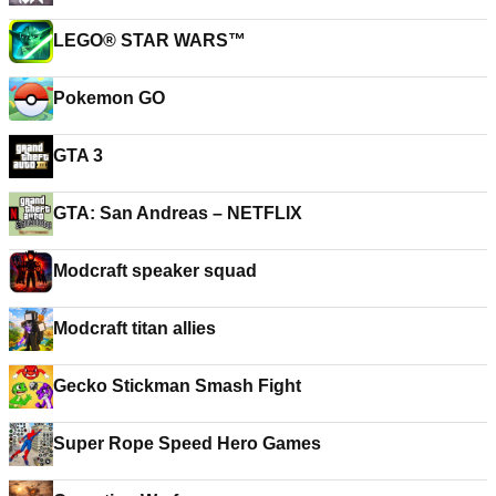
LEGO® STAR WARS™
Pokemon GO
GTA 3
GTA: San Andreas – NETFLIX
Modcraft speaker squad
Modcraft titan allies
Gecko Stickman Smash Fight
Super Rope Speed Hero Games