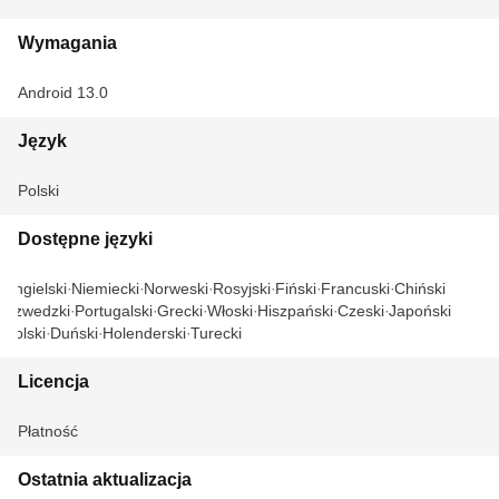
Wymagania
Android 13.0
Język
Polski
Dostępne języki
Angielski
Niemiecki
Norweski
Rosyjski
Fiński
Francuski
Chiński
Szwedzki
Portugalski
Grecki
Włoski
Hiszpański
Czeski
Japoński
Polski
Duński
Holenderski
Turecki
Licencja
Płatność
Ostatnia aktualizacja