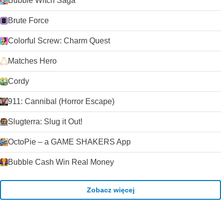
Bubble Witch Saga
Brute Force
Colorful Screw: Charm Quest
Matches Hero
Cordy
911: Cannibal (Horror Escape)
Slugterra: Slug it Out!
OctoPie – a GAME SHAKERS App
Bubble Cash Win Real Money
Zobacz więcej