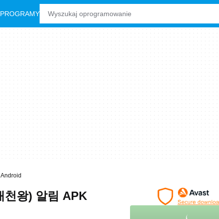
 PROGRAMY
ndroid
천왕) 알림 APK