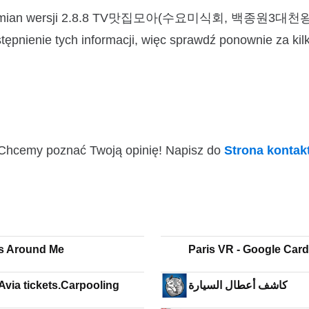
nniku zmian wersji 2.8.8 TV맛집모아(수요미식회, 백종원3대천
pnienie tych informacji, więc sprawdź ponownie za kilk
i! Chcemy poznać Twoją opinię! Napisz do
Strona konta
s Around Me
Paris VR - Google Car
Avia tickets.Carpooling
كاشف أعطال السيارة