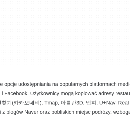
udostępniania na popularnych platformach med
 i Facebook. Użytkownicy mogą kopiować adresy restaur
k Daum 길찾기(카카오네비), Tmap, 아틀란3D, 맵피, U+Navi Re
i z blogów Naver oraz pobliskich miejsc podróży, wzbog