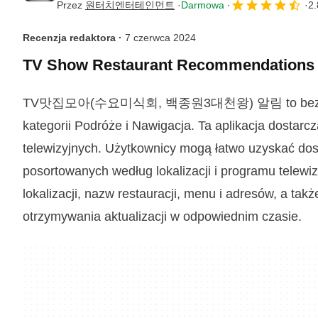
Przez
원터치엔터테인먼트
Darmowa
2.
Recenzja redaktora ·
7 czerwca 2024
TV Show Restaurant Recommendations
TV맛집모아(수요미식회, 백종원3대천왕) 알림 to bezpłatn
kategorii Podróże i Nawigacja. Ta aplikacja dostar
telewizyjnych. Użytkownicy mogą łatwo uzyskać dost
posortowanych według lokalizacji i programu telew
lokalizacji, nazw restauracji, menu i adresów, a ta
otrzymywania aktualizacji w odpowiednim czasie.