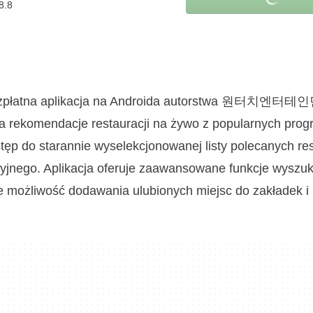
8.8
a aplikacja na Androida autorstwa 원터치엔터테
cza rekomendacje restauracji na żywo z popularnych pro
ęp do starannie wyselekcjonowanej listy polecanych res
izyjnego. Aplikacja oferuje zaawansowane funkcje wyszu
kże możliwość dodawania ulubionych miejsc do zakładek i