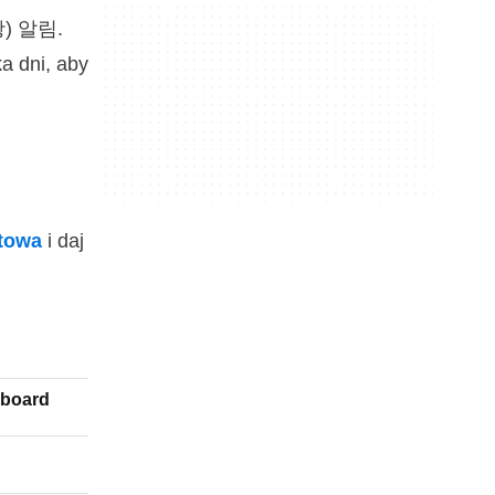
왕) 알림.
a dni, aby
ktowa
i daj
dboard