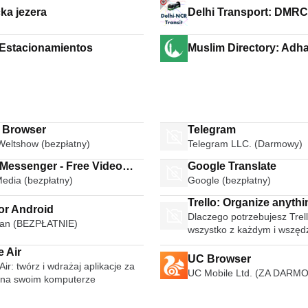
čka jezera
Delhi Transport: DMRC
 Estacionamientos
Muslim Directory: Adh
i Browser
Telegram
Weltshow (bezpłatny)
Telegram LLC. (Darmowy)
 Messenger - Free Video
Google Translate
Media (bezpłatny)
Google (bezpłatny)
Calls Group Chats
Trello: Organize anythi
or Android
Dlaczego potrzebujesz Trell
anyone anywhere
an (BEZPŁATNIE)
wszystko z każdym i wszęd
 Air
UC Browser
ir: twórz i wdrażaj aplikacje za
UC Mobile Ltd. (ZA DARMO
na swoim komputerze