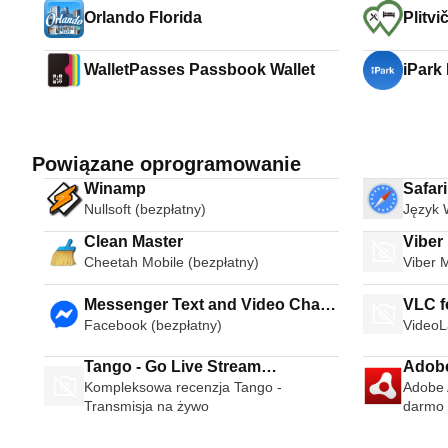
Orlando Florida
Plitvi
WalletPasses Passbook Wallet
iPark
Powiązane oprogramowanie
Winamp
Safar
Nullsoft (bezpłatny)
Język 
Clean Master
Viber
Cheetah Mobile (bezpłatny)
Viber 
Messenger Text and Video Chat
VLC f
Facebook (bezpłatny)
VideoL
for Free
Tango - Go Live Stream
Adobe
Kompleksowa recenzja Tango -
Adobe A
Broadcast Live Video Chat
Transmisja na żywo
darmo 