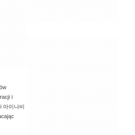
iów
acji i
al i 아이나비
acając