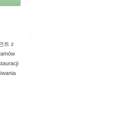
인먼트 z
gramów
tauracji
kiwania