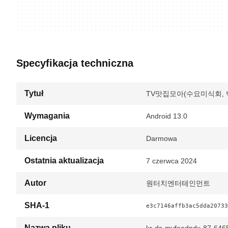
Specyfikacja techniczna
Tytuł
TV맛집모아(수요미식회, 백종원
Wymagania
Android 13.0
Licencja
Darmowa
Ostatnia aktualizacja
7 czerwca 2024
Autor
원터치엔터테인먼트
SHA-1
e3c7146affb3ac5dda20733
Nazwa pliku