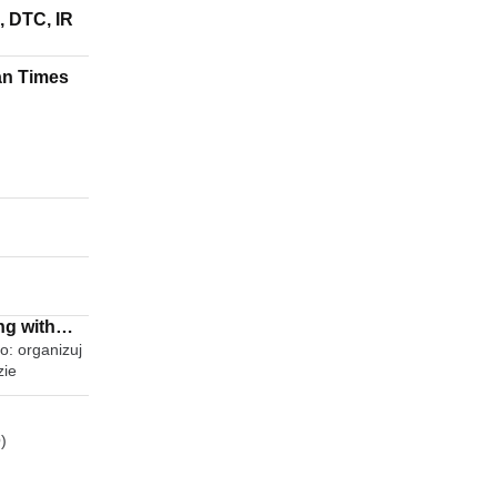
, DTC, IR
an Times
ng with
o: organizuj
zie
)