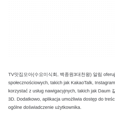
TV맛집모아(수요미식회, 백종원3대천왕) 알림 oferuje opcje 
społecznościowych, takich jak KakaoTalk, Instagram
korzystać z usług nawigacyjnych, takich ja
3D. Dodatkowo, aplikacja umożliwia dostęp do treśc
ogólne doświadczenie użytkownika.