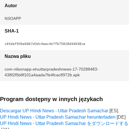
Autor
NSOAPP
SHA-1
c65daf93be60b7d3dc4aac4e7fb75828d44038ca
Nazwa pliku
com-nilsonapp-etvuttarpradeshnews-17-70288483-
438f2f5b8f101a4aada7fe4fcac8972b.apk
Program dostępny w innych językach
Descargar UP Hindi News - Uttar Pradesh Samachar
UP Hindi News - Uttar Pradesh Samachar herunterladen
UP Hindi News - Uttar Pradesh Samachar をダウンロードする