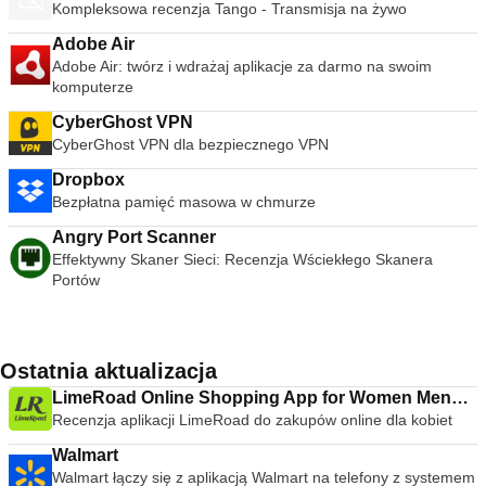
Kompleksowa recenzja Tango - Transmisja na żywo
Adobe Air
Adobe Air: twórz i wdrażaj aplikacje za darmo na swoim
komputerze
CyberGhost VPN
CyberGhost VPN dla bezpiecznego VPN
Dropbox
Bezpłatna pamięć masowa w chmurze
Angry Port Scanner
Effektywny Skaner Sieci: Recenzja Wściekłego Skanera
Portów
Ostatnia aktualizacja
LimeRoad Online Shopping App for Women Men
Recenzja aplikacji LimeRoad do zakupów online dla kobiet
Kids
Walmart
Walmart łączy się z aplikacją Walmart na telefony z systemem