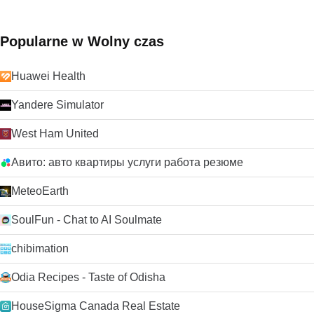
Popularne w Wolny czas
Huawei Health
Yandere Simulator
West Ham United
Авито: авто квартиры услуги работа резюме
MeteoEarth
SoulFun - Chat to AI Soulmate
chibimation
Odia Recipes - Taste of Odisha
HouseSigma Canada Real Estate