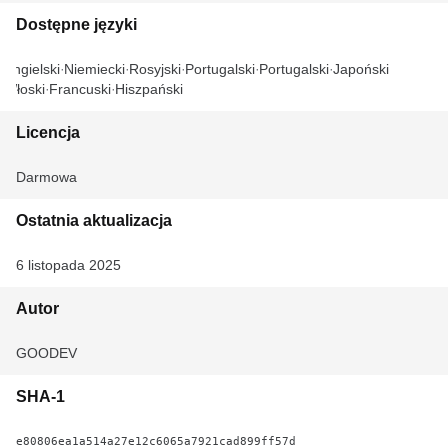
Dostępne języki
Angielski
Niemiecki
Rosyjski
Portugalski
Portugalski
Japoński
Włoski
Francuski
Hiszpański
Licencja
Darmowa
Ostatnia aktualizacja
6 listopada 2025
Autor
GOODEV
SHA-1
e80806ea1a514a27e12c6065a7921cad899ff57d