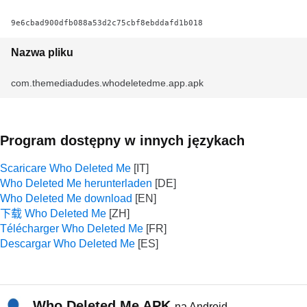
9e6cbad900dfb088a53d2c75cbf8ebddafd1b018
Nazwa pliku
com.themediadudes.whodeletedme.app.apk
Program dostępny w innych językach
Scaricare Who Deleted Me
Who Deleted Me herunterladen
Who Deleted Me download
下载 Who Deleted Me
Télécharger Who Deleted Me
Descargar Who Deleted Me
Who Deleted Me APK
na Android